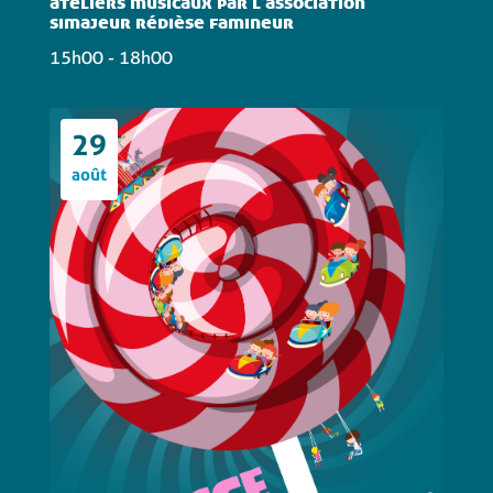
ateliers musicaux par l'association
simajeur rédièse famineur
15h00
- 18h00
29
août