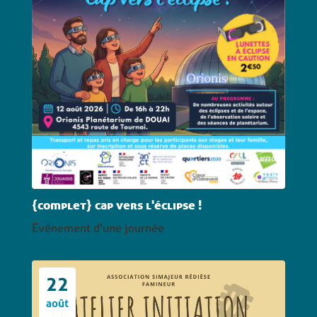
{complet} cap vers l'éclipse !
Événement d'une journée
22
août