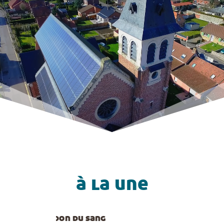
à la une
journée portes
accuei