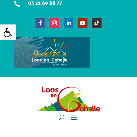
03 21 69 88 77

Ouvrir la barre d’outils