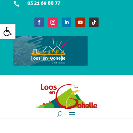
03 21 69 88 77

Ouvrir la barre d’outils