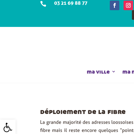
03 21 69 88 77

ma ville
ma 
déploiement de la fibre
Ouvrir la barre d’outils
La grande majorité des adresses loossoises 
fibre mais il reste encore quelques “poin