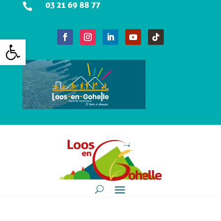
03 21 69 88 77

Ouvrir la barre d’outils